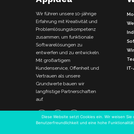
Wir führen unsere 10-jährige
Mob
Erfahrung mit Kreativität und
We
Problemlösungskompetenz
Ind
zusammen, um funktionale
So
Softwarelösungen zu
Wi
entwerfen und zu entwickeln.
Te
Mit großartigem
Kundenservice, Offenheit und
IT
Vertrauen als unsere
Grundwerte bauen wir
langfristige Partnerschaften
auf.
Diese Website setzt Cookies ein. Wir weisen Sie 
Benutzerfreundlichkeit und eine hohe Funktionalit