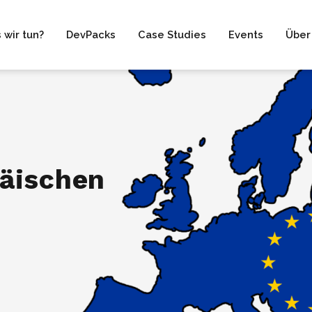
 wir tun?
DevPacks
Case Studies
Events
Über
äischen