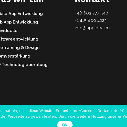
+48 603 777 540
ile App Entwicklung
+1 415 800 4223
b App Entwicklung
info@appidea.co
ividuelle
ftwareentwicklung
reframing & Design
amverstärkung
-/Technologieberatung
darauf hin, dass diese Website ,Erstanbieter‘-Cookies, ‚Drittanbieter’
ät der Webseite zu gewährleisten. Durch die weitere Nutzung unserer 
Ok