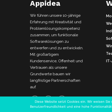
Appidea
W
Wir führen unsere 10-jährige
Mob
Erfahrung mit Kreativität und
We
Problemlösungskompetenz
Ind
zusammen, um funktionale
So
Softwarelösungen zu
Wi
entwerfen und zu entwickeln.
Te
Mit großartigem
Kundenservice, Offenheit und
IT
Vertrauen als unsere
Grundwerte bauen wir
langfristige Partnerschaften
auf.
Diese Website setzt Cookies ein. Wir weisen Sie 
Benutzerfreundlichkeit und eine hohe Funktionalit