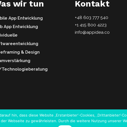
as wir tun
Kontakt
+48 603 777 540
ile App Entwicklung
+1 415 800 4223
b App Entwicklung
info@appidea.co
ividuelle
ftwareentwicklung
reframing & Design
amverstärkung
-/Technologieberatung
darauf hin, dass diese Website ,Erstanbieter‘-Cookies, ‚Drittanbieter’
ät der Webseite zu gewährleisten. Durch die weitere Nutzung unserer 