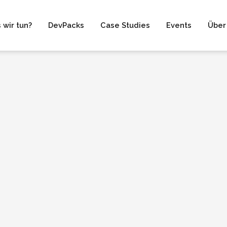
 wir tun?
DevPacks
Case Studies
Events
Über