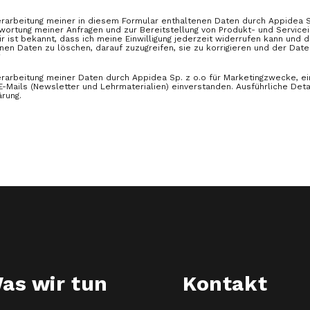
erarbeitung meiner in diesem Formular enthaltenen Daten durch Appidea Sp.
twortung meiner Anfragen und zur Bereitstellung von Produkt- und Service
ir ist bekannt, dass ich meine Einwilligung jederzeit widerrufen kann und
n Daten zu löschen, darauf zuzugreifen, sie zu korrigieren und der Date
*
Verarbeitung meiner Daten durch Appidea Sp. z o.o für Marketingzwecke, ei
-Mails (Newsletter und Lehrmaterialien) einverstanden. Ausführliche Detai
rung.
as wir tun
Kontakt