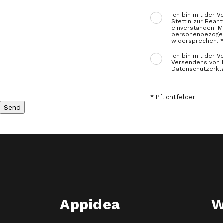
Ich bin mit der V
Stettin zur Bean
einverstanden. M
personenbezogene
widersprechen. 
Ich bin mit der 
Versendens von E
Datenschutzerklä
* Pflichtfelder
Appidea
W