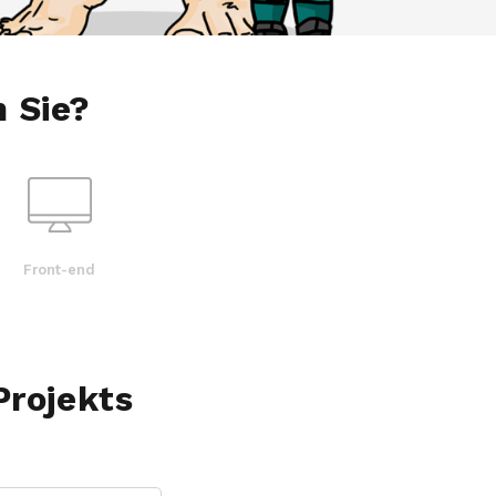
 Sie?
Front-end
Projekts