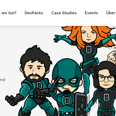
 wir tun?
DevPacks
Case Studies
Events
Über
end