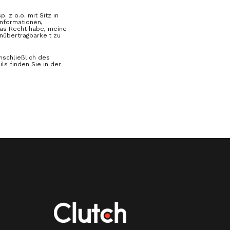
 z o.o. mit Sitz in
informationen,
 das Recht habe, meine
nübertragbarkeit zu
nschließlich des
ls finden Sie in der